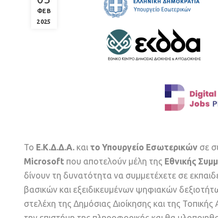
ΦΕΒ
2025
Το
Ε.Κ.Δ.Δ.Α.
και
το Υπουργείο Εσωτερικών
σε σ
Microsoft
που αποτελούν μέλη της
Εθνικής Συμμ
δίνουν τη δυνατότητα να συμμετέχετε σε εκπαι
βασικών και εξειδικευμένων ψηφιακών δεξιοτήτω
στελέχη της Δημόσιας Διοίκησης και της Τοπικής
την επιστήμη της πληροφορικής και θα υλοποιη