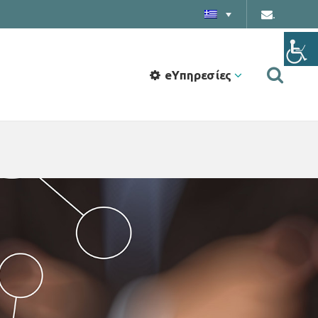
.
eΥπηρεσίες