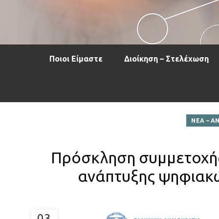
Ποιοι Είμαστε
Διοίκηση – Στελέχωση
ΝΕΑ – Α
Πρόσκληση συμμετοχής
ανάπτυξης ψηφιακώ
03