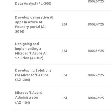
80026Υ25
Data Analyst (PL-300)
Develop generative AI
apps in Azure AI
ESI
80024Υ25
Foundry portal (AI-
3016)
Designing and
Implementing a
ESI
80023Υ25
Microsoft Azure AI
Solution (AI-102)
Developing Solutions
for Microsoft Azure
ESI
80022Υ25
(AZ-204)
Microsoft Azure
Administrator
ESI
80042Υ25
(ΑΖ-104)