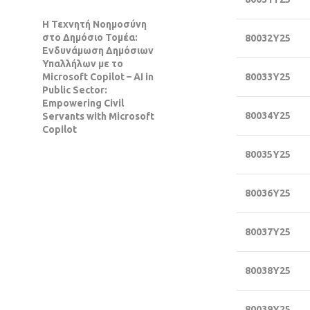
Η Τεχνητή Νοημοσύνη
στο Δημόσιο Τομέα:
80032Υ25
Ενδυνάμωση Δημόσιων
Υπαλλήλων με το
Microsoft
Copilot
–
AI
in
80033Υ25
Public
Sector
:
Empowering
Civil
80034Υ25
Servants
with
Microsoft
Copilot
80035Υ25
80036Υ25
80037Υ25
80038Υ25
80039Υ25