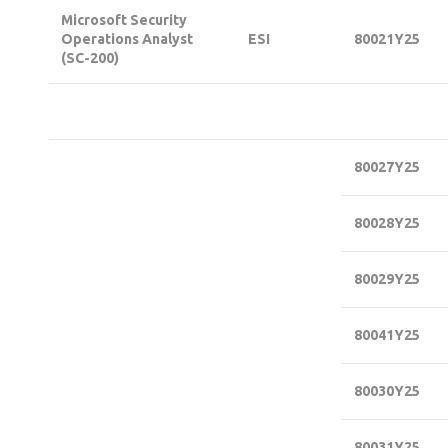
Microsoft Security
Operations Analyst
ESI
80021Υ25
(SC-200)
80027Υ25
80028Υ25
80029Υ25
80041Υ25
80030Υ25
80031Υ25