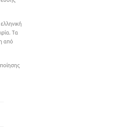
ελληνική
ιρία. Τα
η από
οποίησης