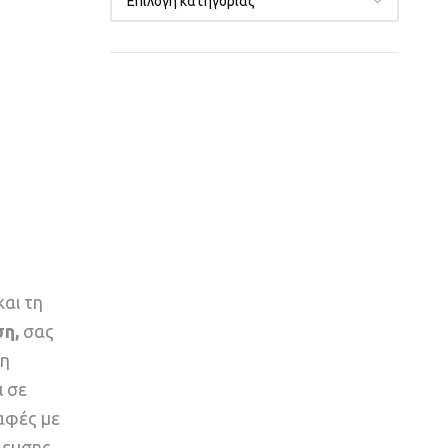
και τη
ση,
σας
ξη
ι σε
αφές με
δευσης