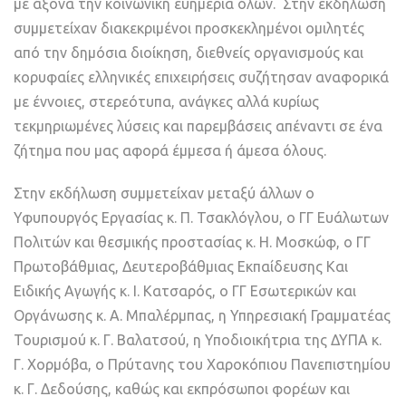
με άξονα την κοινωνική ευημερία όλων. Στην εκδήλωση
συμμετείχαν διακεκριμένοι προσκεκλημένοι ομιλητές
από την δημόσια διοίκηση, διεθνείς οργανισμούς και
κορυφαίες ελληνικές επιχειρήσεις συζήτησαν αναφορικά
με έννοιες, στερεότυπα, ανάγκες αλλά κυρίως
τεκμηριωμένες λύσεις και παρεμβάσεις απέναντι σε ένα
ζήτημα που μας αφορά έμμεσα ή άμεσα όλους.
Στην εκδήλωση συμμετείχαν μεταξύ άλλων ο
Υφυπουργός Εργασίας κ. Π. Τσακλόγλου, ο ΓΓ Ευάλωτων
Πολιτών και θεσμικής προστασίας κ. Η. Μοσκώφ, ο ΓΓ
Πρωτοβάθμιας, Δευτεροβάθμιας Εκπαίδευσης Και
Ειδικής Αγωγής κ. Ι. Κατσαρός, ο ΓΓ Εσωτερικών και
Οργάνωσης κ. Α. Μπαλέρμπας, η Υπηρεσιακή Γραμματέας
Τουρισμού κ. Γ. Βαλατσού, η Υποδιοικήτρια της ΔΥΠΑ κ.
Γ. Χορμόβα, ο Πρύτανης του Χαροκόπιου Πανεπιστημίου
κ. Γ. Δεδούσης, καθώς και εκπρόσωποι φορέων και