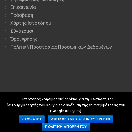
Επικοινωνία
Πρόσβαση
Χάρτης Ιστοτόπου
Σύνδεσμοι
Όροι χρήσης
Πολιτική Προστασίας Προσωπικών Δεδομένων
Copyright © 2019 ΕΚΔΔΑ.
Υποστήριξη ιστοτόπου: Τμήμα
Ο ιστότοπος χρησιμοποιεί cookies για τη βελτίωση της
Εφαρμογών Πληροφορικής.
λειτουργικότητάς του και για την ανάλυση της επισκεψιμότητάς του
Κείμενα - Επιμέλεια: Αυτοτελές Τμήμα Επικοινωνίας, Διεθνών και
(Google Analytics).
Δημοσίων Σχέσεων
ΣΥΜΦΩΝΩ
ΑΠΟΚΛΕΙΣΜΟΣ COOKIES ΤΡΙΤΩΝ
Development by
ΠΟΛΙΤΙΚΗ ΑΠΟΡΡΗΤΟΥ