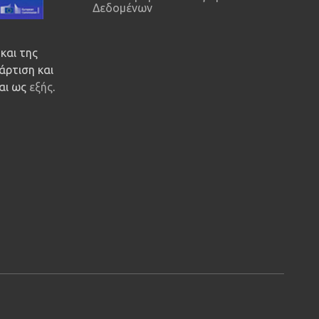
Δεδομένων
και της
άρτιση και
ναι ως
εξής
.