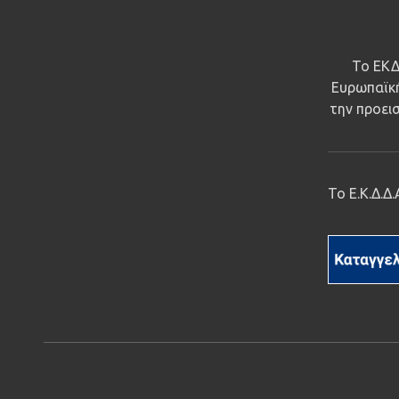
Το ΕΚΔ
Ευρωπαϊκή
την προεισ
Το Ε.Κ.Δ.Δ