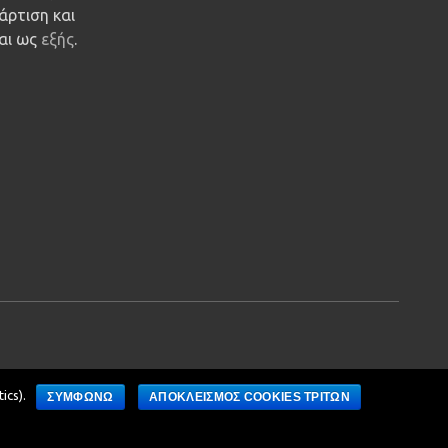
άρτιση και
ναι ως
εξής
.
ics).
ΣΥΜΦΩΝΩ
ΑΠΟΚΛΕΙΣΜΟΣ COOKIES ΤΡΙΤΩΝ
Development by