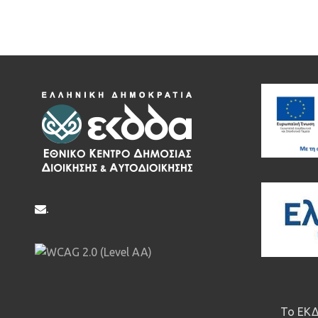
.
Το ΕΚΔ