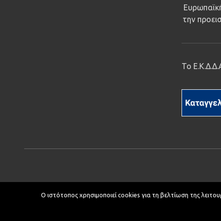
Ευρωπαϊκή
την προεισ
Το Ε.Κ.Δ.Δ
Ο ιστότοπος χρησιμοποιεί cookies για τη βελτίωση της λειτου
Copyright © 2019 ΕΚΔΔΑ.
Υποστήριξη ιστοτόπου: Τμήμα Εφ
Κείμενα - Επιμέλεια: Αυτοτελές Τμήμα Επικοινωνίας, Διεθνών και 