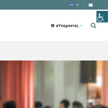
.
eΥπηρεσίες