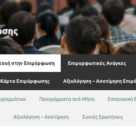
ωσης
τοχή στην Επιμόρφωση
Επιμορφωτικές Ανάγκες
 Κάρτα Επιμόρφωσης
Αξιολόγηση – Αποτίμηση Επι
ογραμμάτων
Προγράμματα ανά Μήνα
Εισαγωγική 
Αξιολόγηση – Αποτίμηση
Συχνές Ερωτήσεις