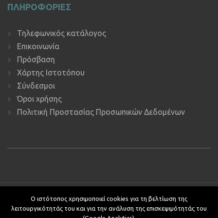
ΠΛΗΡΟΦΟΡΙΕΣ
Τηλεφωνικός κατάλογος
Επικοινωνία
Πρόσβαση
Χάρτης Ιστοτόπου
Σύνδεσμοι
Όροι χρήσης
Πολιτική Προστασίας Προσωπικών Δεδομένων
Copyright © 2019 ΕΚΔΔΑ.
Υποστήριξη ιστοτόπου: Τμήμα
Ο ιστότοπος χρησιμοποιεί cookies για τη βελτίωση της
Εφαρμογών Πληροφορικής.
λειτουργικότητάς του και για την ανάλυση της επισκεψιμότητάς του
Κείμενα - Επιμέλεια: Αυτοτελές Τμήμα Επικοινωνίας, Διεθνών και