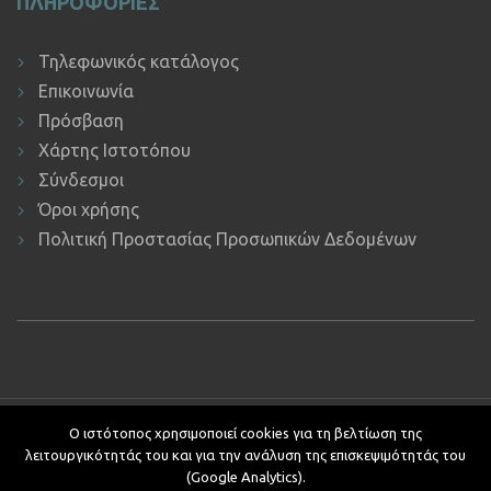
ΠΛΗΡΟΦΟΡΙΕΣ
Τηλεφωνικός κατάλογος
Επικοινωνία
Πρόσβαση
Χάρτης Ιστοτόπου
Σύνδεσμοι
Όροι χρήσης
Πολιτική Προστασίας Προσωπικών Δεδομένων
Copyright © 2019 ΕΚΔΔΑ.
Υποστήριξη ιστοτόπου: Τμήμα
Ο ιστότοπος χρησιμοποιεί cookies για τη βελτίωση της
Εφαρμογών Πληροφορικής.
λειτουργικότητάς του και για την ανάλυση της επισκεψιμότητάς του
Κείμενα - Επιμέλεια: Αυτοτελές Τμήμα Επικοινωνίας, Διεθνών και
(Google Analytics).